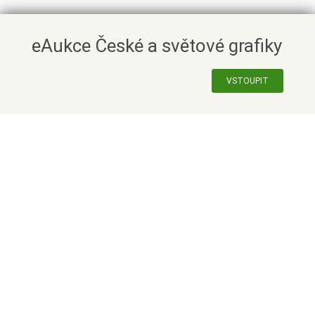
eAukce České a světové grafiky
VSTOUPIT
VÝSLEDKY ONLINE AUKCÍ
Výsledky online aukcí zpracováváme cyklicky vždy v
pátek za období posledních 7 dnů, tehdy také obdržíte
oznámení o výhře do emailu. Položky budou poté k
vyzvednutí od následujícího úterý.
VYZVEDNUTÍ VYDRAŽENÝCH POLOŽEK:
Vydražené položky budou připraveny k zaplacení a